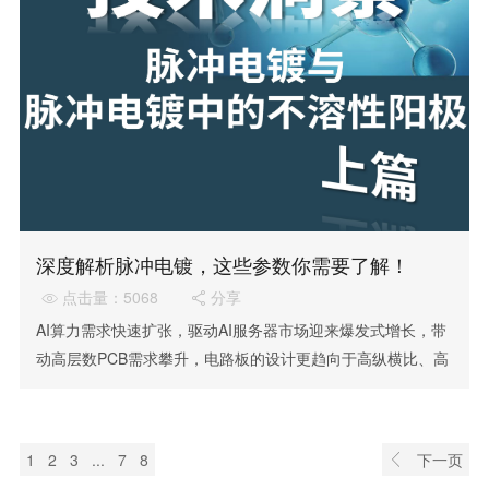
深度解析脉冲电镀，这些参数你需要了解！
点击量：5068
分享


AI算力需求快速扩张，驱动AI服务器市场迎来爆发式增长，带
动高层数PCB需求攀升，电路板的设计更趋向于高纵横比、高
孔径比
1
2
3
...
7
8
下一页
