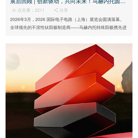
展后回顾 | 创新驱动，共向未来！马赫内托圆满收官2026CPCA Show
点击量：2211
分享


2026年3月，2026 国际电子电路（上海）展览会圆满落幕。
全球领先的不溶性钛阳极制造商——马赫内托特殊阳极携先进
高效的阳极解决方案精彩亮相。