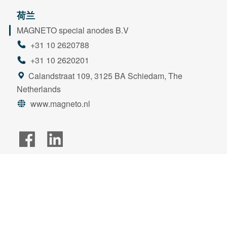
荷兰
MAGNETO special anodes B.V
+31 10 2620788
+31 10 2620201
Calandstraat 109, 3125 BA Schiedam, The
Netherlands
www.magneto.nl
微信公众号
视频号